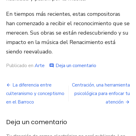
En tiempos más recientes, estas compositoras
han comenzado a recibir el reconocimiento que se
merecen. Sus obras se están redescubriendo y su
impacto en la música del Renacimiento está
siendo reevaluado.
Publicado en
Arte
Deja un comentario
en
comment
10
Grandes
mujeres
La diferencia entre
Centración, una herramienta
Navegación
compositoras
culteranismo y conceptismo
psicológica para enfocar tu
del
de
Renacimiento
en el Barroco
atención
entradas
Deja un comentario