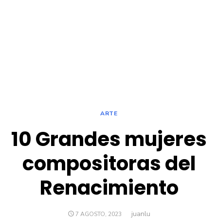
ARTE
10 Grandes mujeres
compositoras del
Renacimiento
juanlu
Autor
PUBLICADO
7 AGOSTO, 2023