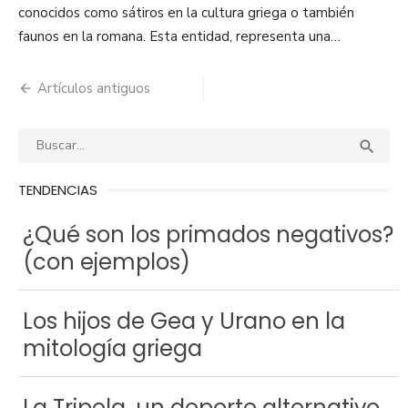
conocidos como sátiros en la cultura griega o también
faunos en la romana. Esta entidad, representa una…
Artículos antiguos
Navegación
de
Buscar:
BUS

entradas
TENDENCIAS
¿Qué son los primados negativos?
(con ejemplos)
Los hijos de Gea y Urano en la
mitología griega
La Tripela, un deporte alternativo