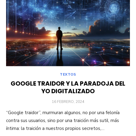
TEXTOS
GOOGLE TRAIDOR Y LA PARADOJA DEL
YO DIGITALIZADO
PUBLICADO
16 FEBRERO, 2024
EL
“Google traidor”, murmuran algunos, no por una felonía
contra sus usuarios, sino por una traición más sutil, más
íntima: la traición a nuestros propios secretos,…