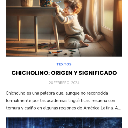
TEXTOS
CHICHOLINO: ORIGEN Y SIGNIFICADO
PUBLICADO
20 FEBRERO, 2024
EL
Chicholino es una palabra que, aunque no reconocida
formalmente por las academias lingüísticas, resuena con
ternura y cariño en algunas regiones de América Latina. A…