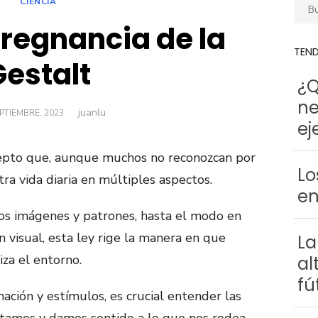
CIENCIA
Busca
pregnancia de la
TEN
Gestalt
¿Q
ne
juanlu
Autor
LICADO
EPTIEMBRE, 2023
ej
cepto que, aunque muchos no reconozcan por
Lo
a vida diaria en múltiples aspectos.
en
os imágenes y patrones, hasta el modo en
 visual, esta ley rige la manera en que
La
za el entorno.
al
fú
ción y estímulos, es crucial entender las