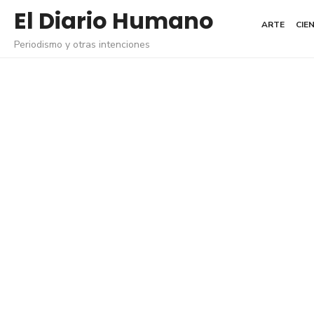
Saltar
El Diario Humano
ARTE
CIE
al
Periodismo y otras intenciones
contenido