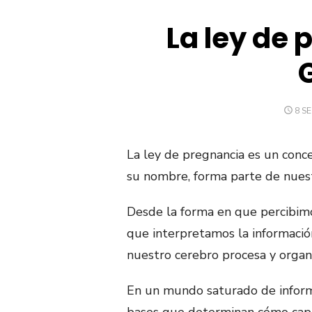
La ley de 
PUB
8 S
EL
La ley de pregnancia es un con
su nombre, forma parte de nuestr
Desde la forma en que percibim
que interpretamos la información
nuestro cerebro procesa y organi
En un mundo saturado de informa