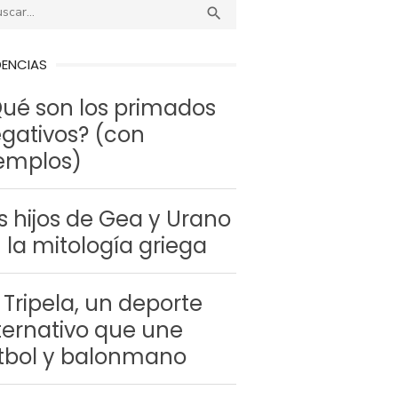
r:
BUSCAR

DENCIAS
ué son los primados
gativos? (con
emplos)
s hijos de Gea y Urano
 la mitología griega
 Tripela, un deporte
ternativo que une
tbol y balonmano