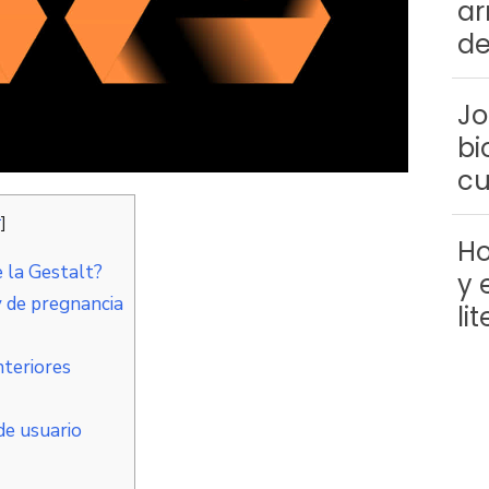
ar
de
Jo
bi
cu
r
]
Ho
e la Gestalt?
y 
y de pregnancia
li
nteriores
de usuario