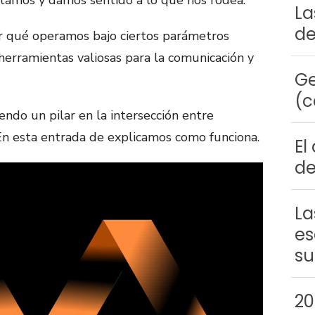
amos y damos sentido a lo que nos rodea.
La
de
r qué operamos bajo ciertos parámetros
erramientas valiosas para la comunicación y
Ge
(c
iendo un pilar en la intersección entre
 En esta entrada de explicamos como funciona.
El
de
La
es
su
20