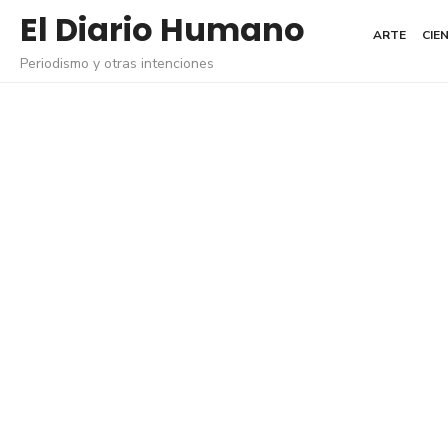
Saltar
El Diario Humano
ARTE
CIE
al
Periodismo y otras intenciones
contenido