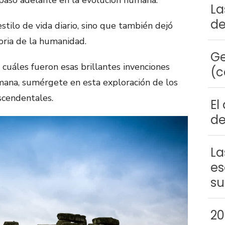
paso adelante en la evolución humana.
La
de
stilo de vida diario, sino que también dejó
oria de la humanidad.
Ge
cuáles fueron esas brillantes invenciones
(c
mana, sumérgete en esta exploración de los
scendentales.
El
de
La
es
su
20