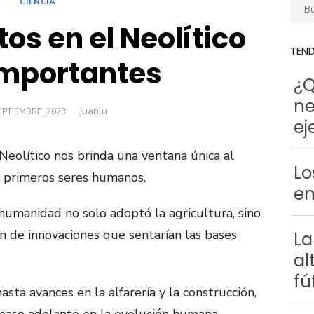
CIENCIA
Busca
tos en el Neolítico
TEN
mportantes
¿Q
ne
juanlu
Autor
LICADO
EPTIEMBRE, 2023
ej
 Neolítico nos brinda una ventana única al
Lo
os primeros seres humanos.
en
 humanidad no solo adoptó la agricultura, sino
n de innovaciones que sentarían las bases
La
al
fú
ta avances en la alfarería y la construcción,