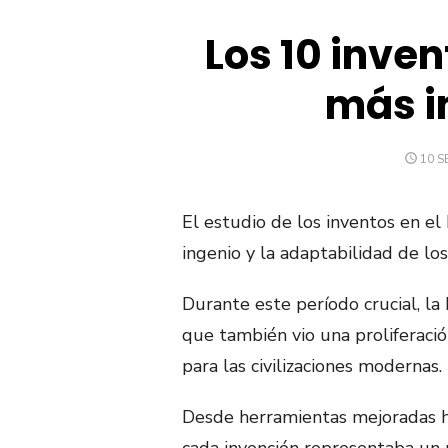
Los 10 inven
más i
PUB
10 S
EL
El estudio de los inventos en el
ingenio y la adaptabilidad de l
Durante este período crucial, la
que también vio una proliferació
para las civilizaciones modernas.
Desde herramientas mejoradas has