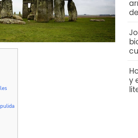
ar
de
Jo
bi
cu
Ho
y 
li
les
pulida