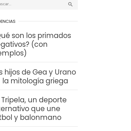
r:
BUSCAR

DENCIAS
ué son los primados
gativos? (con
emplos)
s hijos de Gea y Urano
 la mitología griega
 Tripela, un deporte
ternativo que une
tbol y balonmano