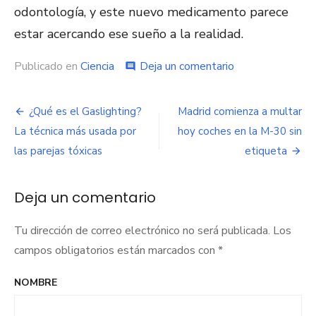
odontología, y este nuevo medicamento parece
estar acercando ese sueño a la realidad.
Publicado en
Ciencia
Deja un comentario
en
comment
Descubren
un
medicamento
¿Qué es el Gaslighting?
Madrid comienza a multar
Navegación
que
La técnica más usada por
hoy coches en la M-30 sin
regenera
de
los
las parejas tóxicas
etiqueta
dientes
entradas
Deja un comentario
Tu dirección de correo electrónico no será publicada.
Los
campos obligatorios están marcados con
*
NOMBRE