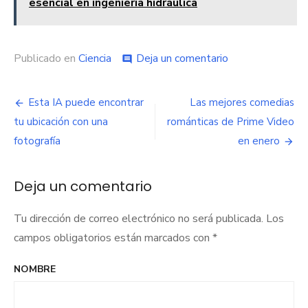
esencial en ingeniería hidráulica
Publicado en
Ciencia
Deja un comentario
en
comment
Estos
nuevos
paneles
Esta IA puede encontrar
Las mejores comedias
Navegación
solares
tu ubicación con una
románticas de Prime Video
generan
de
hasta
fotografía
en enero
un
entradas
40%
más
Deja un comentario
de
energía
Tu dirección de correo electrónico no será publicada.
Los
campos obligatorios están marcados con
*
NOMBRE