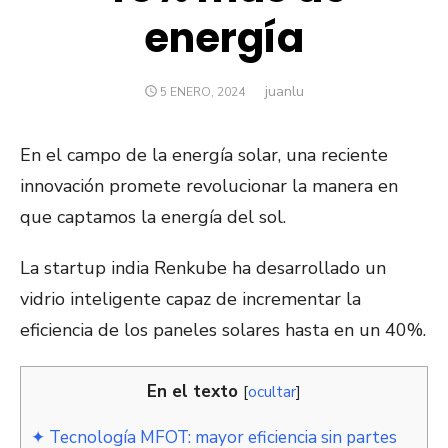
energía
juanlu
Autor
PUBLICADO
5 ENERO, 2024
EL
En el campo de la energía solar, una reciente
innovación promete revolucionar la manera en
que captamos la energía del sol.
La startup india Renkube ha desarrollado un
vidrio inteligente capaz de incrementar la
eficiencia de los paneles solares hasta en un 40%​​​​​​.
En el texto
[
ocultar
]
✦ Tecnología MFOT: mayor eficiencia sin partes