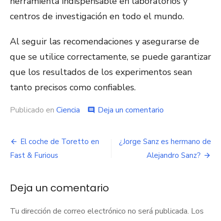
herramienta indispensable en laboratorios y
centros de investigación en todo el mundo.
Al seguir las recomendaciones y asegurarse de
que se utilice correctamente, se puede garantizar
que los resultados de los experimentos sean
tanto precisos como confiables.
Publicado en
Ciencia
Deja un comentario
en
comment
Pipetování,
una
técnica
El coche de Toretto en
¿Jorge Sanz es hermano de
Navegación
fundamental
Fast & Furious
Alejandro Sanz?
para
de
la
ciencia
entradas
Deja un comentario
Tu dirección de correo electrónico no será publicada.
Los