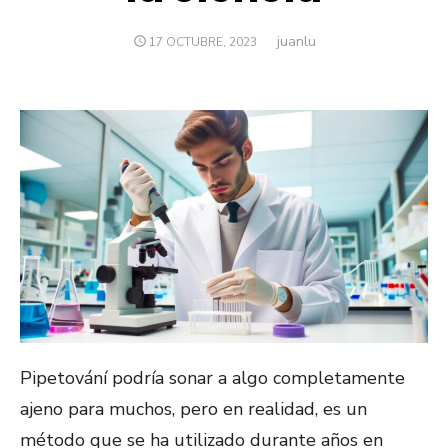
juanlu
Autor
PUBLICADO
17 OCTUBRE, 2023
EL
Pipetování podría sonar a algo completamente
ajeno para muchos, pero en realidad, es un
método que se ha utilizado durante años en