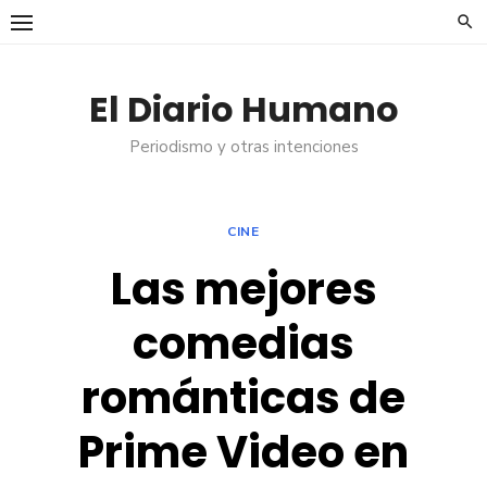
Saltar
al
contenido
El Diario Humano
Periodismo y otras intenciones
CINE
Las mejores
comedias
románticas de
Prime Video en