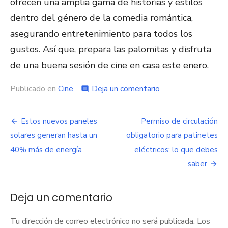
ofrecen una amplia gama de historias y estilos
dentro del género de la comedia romántica,
asegurando entretenimiento para todos los
gustos. Así que, prepara las palomitas y disfruta
de una buena sesión de cine en casa este enero​​​​​​​​​​.
Publicado en
Cine
Deja un comentario
en
comment
Las
mejores
comedias
Estos nuevos paneles
Permiso de circulación
Navegación
románticas
solares generan hasta un
obligatorio para patinetes
de
de
Prime
40% más de energía
eléctricos: lo que debes
Video
entradas
saber
en
enero
Deja un comentario
Tu dirección de correo electrónico no será publicada.
Los