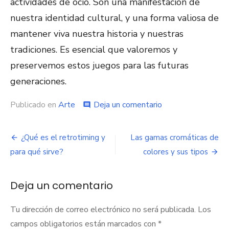
actividades de ocio. Son una manifestación de
nuestra identidad cultural, y una forma valiosa de
mantener viva nuestra historia y nuestras
tradiciones. Es esencial que valoremos y
preservemos estos juegos para las futuras
generaciones.
Publicado en
Arte
Deja un comentario
en
comment
10
juegos
tradicionales
¿Qué es el retrotiming y
Las gamas cromáticas de
Navegación
andaluces
para qué sirve?
colores y sus tipos
que
de
debes
conocer
entradas
Deja un comentario
Tu dirección de correo electrónico no será publicada.
Los
campos obligatorios están marcados con
*