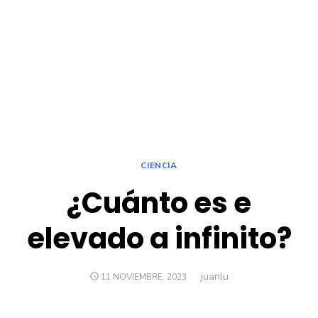
CIENCIA
¿Cuánto es e
elevado a infinito?
juanlu
Autor
PUBLICADO
11 NOVIEMBRE, 2023
EL