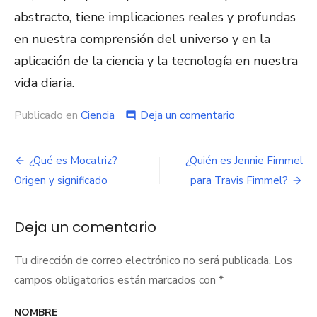
abstracto, tiene implicaciones reales y profundas
en nuestra comprensión del universo y en la
aplicación de la ciencia y la tecnología en nuestra
vida diaria.
Publicado en
Ciencia
Deja un comentario
en
comment
¿Cuánto
es
e
¿Qué es Mocatriz?
¿Quién es Jennie Fimmel
Navegación
elevado
Origen y significado
para Travis Fimmel?
a
de
infinito?
entradas
Deja un comentario
Tu dirección de correo electrónico no será publicada.
Los
campos obligatorios están marcados con
*
NOMBRE