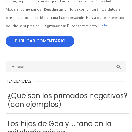
portar, suprimir, limitar y a que olvidemos tus datos |
Finalidad:
Moderar comentarios |
Destinatario:
No se comunicarán tus datos a
persona u organización alguna |
Conservación:
Hasta que el interesado
solicite la supresión |
Legitimación:
Tu consentimiento.
+info
.
Buscar:
BUS

TENDENCIAS
¿Qué son los primados negativos?
(con ejemplos)
Los hijos de Gea y Urano en la