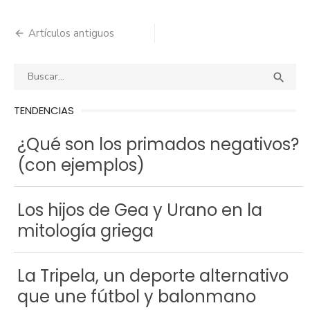
Artículos antiguos
Navegación
de
Buscar:
BUS

entradas
TENDENCIAS
¿Qué son los primados negativos?
(con ejemplos)
Los hijos de Gea y Urano en la
mitología griega
La Tripela, un deporte alternativo
que une fútbol y balonmano