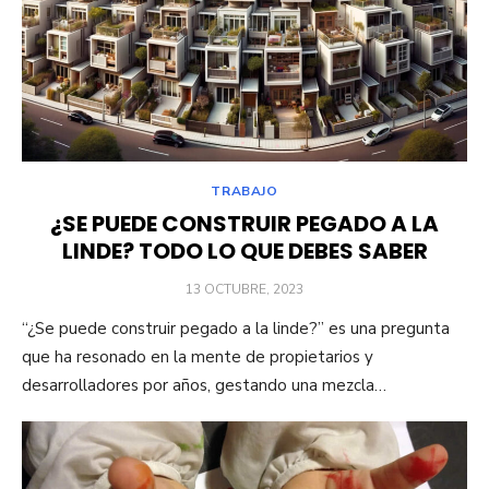
TRABAJO
¿SE PUEDE CONSTRUIR PEGADO A LA
LINDE? TODO LO QUE DEBES SABER
PUBLICADO
13 OCTUBRE, 2023
EL
“¿Se puede construir pegado a la linde?” es una pregunta
que ha resonado en la mente de propietarios y
desarrolladores por años, gestando una mezcla…