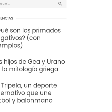
r:
BUSCAR

DENCIAS
ué son los primados
gativos? (con
emplos)
s hijos de Gea y Urano
 la mitología griega
 Tripela, un deporte
ternativo que une
tbol y balonmano