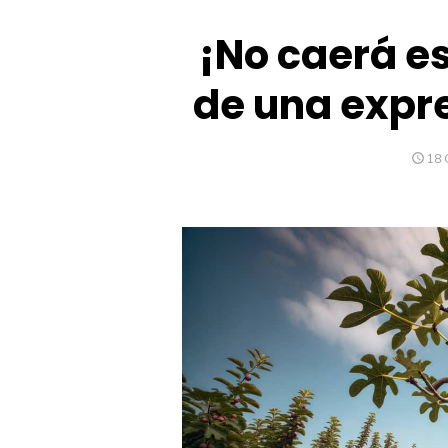
¡No caerá es
de una expr
PU
18 
EL