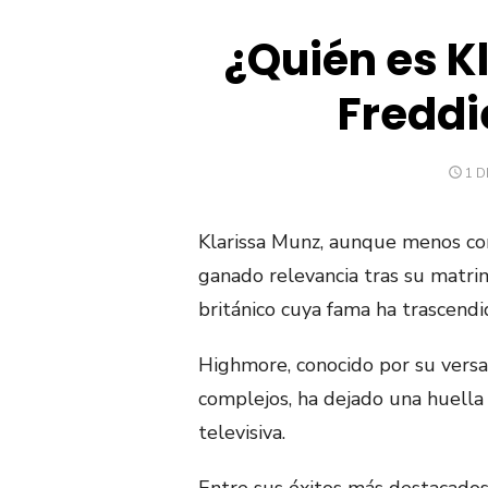
¿Quién es K
Freddi
PU
1 D
EL
Klarissa Munz, aunque menos co
ganado relevancia tras su matri
británico cuya fama ha trascendi
Highmore, conocido por su versat
complejos, ha dejado una huella 
televisiva.