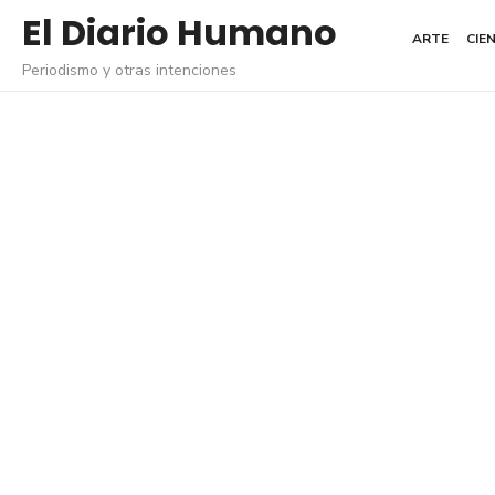
Saltar
El Diario Humano
ARTE
CIE
al
Periodismo y otras intenciones
contenido