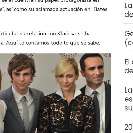
 se encuentran su papel protagonista en
La
te”, así como su aclamada actuación en “Bates
de
Ge
rticular su relación con Klarissa, se ha
(c
a. Aquí te contamos todo lo que se sabe.
El
de
La
es
su
20