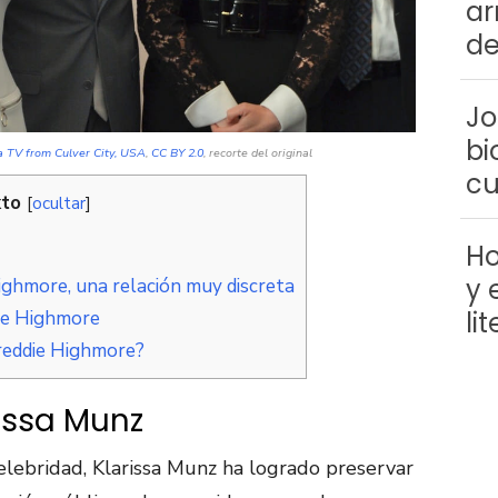
ar
de
Jo
bi
 TV from Culver City, USA
,
CC BY 2.0
, recorte del original
cu
xto
[
ocultar
]
Ho
y 
ghmore, una relación muy discreta
li
ie Highmore
reddie Highmore?
rissa Munz
elebridad, Klarissa Munz ha logrado preservar