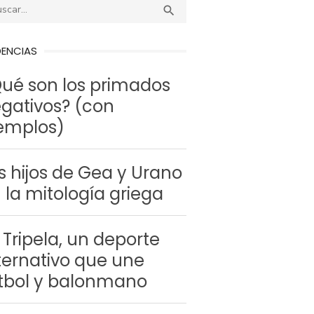
r:
BUSCAR

DENCIAS
ué son los primados
gativos? (con
emplos)
s hijos de Gea y Urano
 la mitología griega
 Tripela, un deporte
ternativo que une
tbol y balonmano