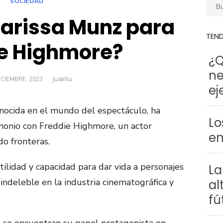
SOCIEDAD
Busca
larissa Munz para
TEN
e Highmore?
¿Q
ne
juanlu
Autor
BLICADO
ICIEMBRE, 2023
ej
nocida en el mundo del espectáculo, ha
Lo
monio con Freddie Highmore, un actor
en
do fronteras.
ilidad y capacidad para dar vida a personajes
La
indeleble en la industria cinematográfica y
al
fú