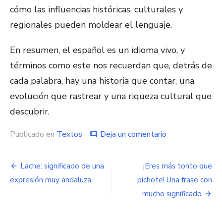
cómo las influencias históricas, culturales y
regionales pueden moldear el lenguaje.
En resumen, el español es un idioma vivo, y
términos como este nos recuerdan que, detrás de
cada palabra, hay una historia que contar, una
evolución que rastrear y una riqueza cultural que
descubrir.
Publicado en
Textos
Deja un comentario
en
comment
¿Qué
es
un
Lache: significado de una
¡Eres más tonto que
Navegación
alicuecano?
expresión muy andaluza
pichote! Una frase con
Descubre
de
su
mucho significado
significado
entradas