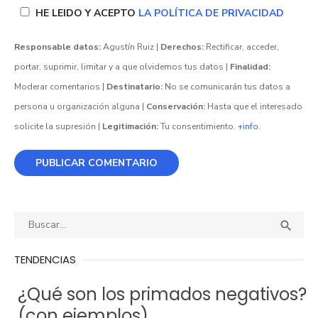
HE LEIDO Y ACEPTO
LA POLÍTICA DE PRIVACIDAD
Responsable datos:
Agustín Ruiz |
Derechos:
Rectificar, acceder,
portar, suprimir, limitar y a que olvidemos tus datos |
Finalidad:
Moderar comentarios |
Destinatario:
No se comunicarán tus datos a
persona u organización alguna |
Conservación:
Hasta que el interesado
solicite la supresión |
Legitimación:
Tu consentimiento.
+info
.
Buscar:
BUS

TENDENCIAS
¿Qué son los primados negativos?
(con ejemplos)