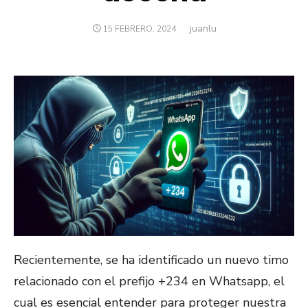
juanlu
Autor
PUBLICADO
15 FEBRERO, 2024
EL
Recientemente, se ha identificado un nuevo timo
relacionado con el prefijo +234 en Whatsapp, el
cual es esencial entender para proteger nuestra