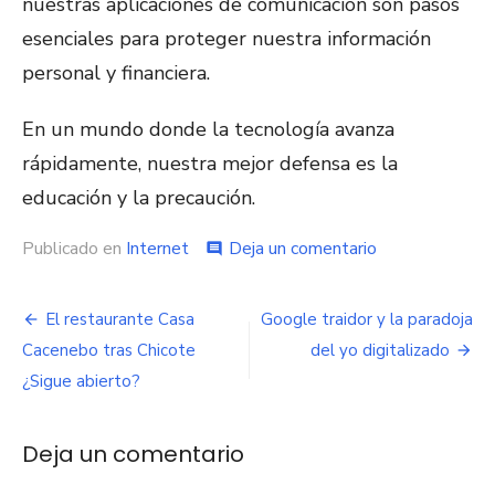
nuestras aplicaciones de comunicación son pasos
esenciales para proteger nuestra información
personal y financiera.
En un mundo donde la tecnología avanza
rápidamente, nuestra mejor defensa es la
educación y la precaución.
Publicado en
Internet
Deja un comentario
en
comment
¡Peligro
con
el
El restaurante Casa
Google traidor y la paradoja
Navegación
+234
Cacenebo tras Chicote
del yo digitalizado
en
de
Whatsapp!
¿Sigue abierto?
Un
entradas
nuevo
timo
Deja un comentario
te
acecha