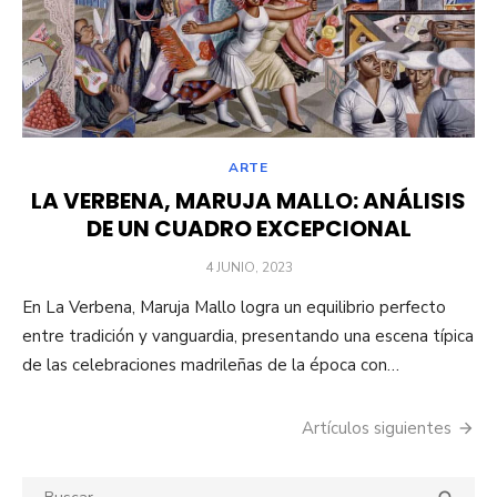
ARTE
LA VERBENA, MARUJA MALLO: ANÁLISIS
DE UN CUADRO EXCEPCIONAL
PUBLICADO
4 JUNIO, 2023
EL
En La Verbena, Maruja Mallo logra un equilibrio perfecto
entre tradición y vanguardia, presentando una escena típica
de las celebraciones madrileñas de la época con…
Artículos siguientes
Navegación
de
Buscar: